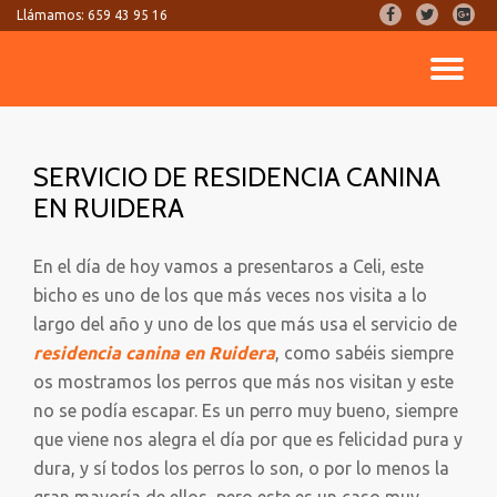
fa-
fa-
fa-
Llámamos:
659 43 95 16
facebook
twitter
google
Saltar
plus-
CA
contenido
square
NA
SERVICIO DE RESIDENCIA CANINA
EN RUIDERA
En el día de hoy vamos a presentaros a Celi, este
bicho es uno de los que más veces nos visita a lo
largo del año y uno de los que más usa el servicio de
residencia canina en Ruidera
, como sabéis siempre
os mostramos los perros que más nos visitan y este
no se podía escapar. Es un perro muy bueno, siempre
que viene nos alegra el día por que es felicidad pura y
dura, y sí todos los perros lo son, o por lo menos la