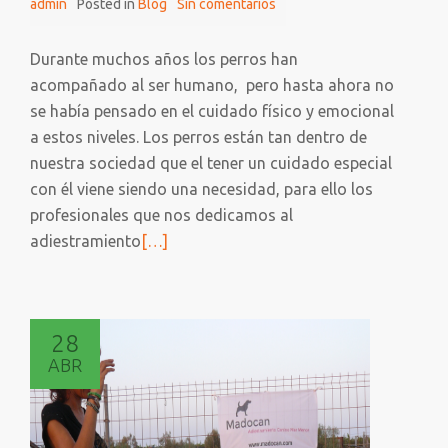
admin
Posted in
Blog
Sin comentarios
Durante muchos años los perros han
acompañado al ser humano, pero hasta ahora no
se había pensado en el cuidado físico y emocional
a estos niveles. Los perros están tan dentro de
nuestra sociedad que el tener un cuidado especial
con él viene siendo una necesidad, para ello los
profesionales que nos dedicamos al
Leer
adiestramiento
[…]
más
sobre
Tenencia
28
responsable
ABR
de
perros