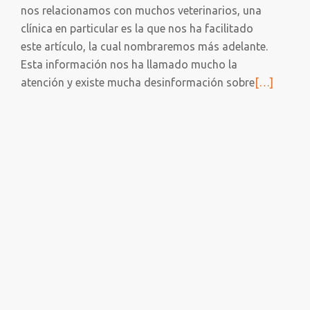
nos relacionamos con muchos veterinarios, una
clínica en particular es la que nos ha facilitado
este artículo, la cual nombraremos más adelante.
Esta información nos ha llamado mucho la
Leer
atención y existe mucha desinformación sobre
[…]
más
sobre
Los
perros,
nuestros
buenos
amigos