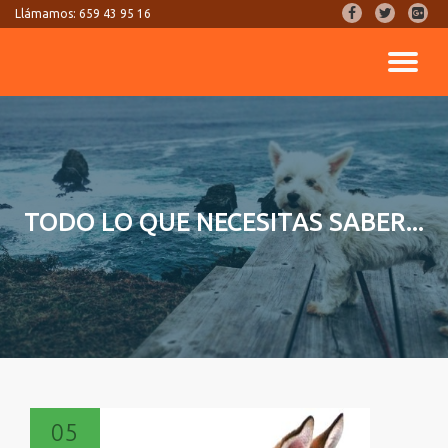
fa-
fa-
fa-
Llámamos:
659 43 95 16
facebook
twitter
google
Saltar
plus-
CA
contenido
square
NA
TODO LO QUE NECESITAS SABER...
05