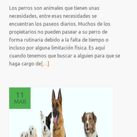
de
Los perros son animales que tienen unas
adiestrami
necesidades, entre esas necesidades se
en
encuentran los paseos diarios. Muchos de los
positivo
propietarios no pueden pasear a su perro de
forma rutinaria debido a la falta de tiempo o
incluso por alguna limitación física. Es aquí
cuando tenemos que buscar a alguien para que se
Leer
haga cargo de
[…]
más
sobre
PASEADORES
11
DE
MAR
PERROS:
Una
excelente
alternativa