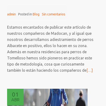
admin
Posted in
Blog
Sin comentarios
Estamos encantados de publicar este artículo de
nuestros compañeros de Madocan, y al igual que
nosotros desarrollamos adiestramiento de perros
Albacete en positivo, ellos lo hacen en su zona.
Además en nuestra residencias para perros de
Tomelloso hemos sido pioneros en practicar este
tipo de metodología, cosa que curiosamente
Leer
también lo están haciendo los compañeros de
[…]
más
sobre
Un
01
Centro
ABR
Canino