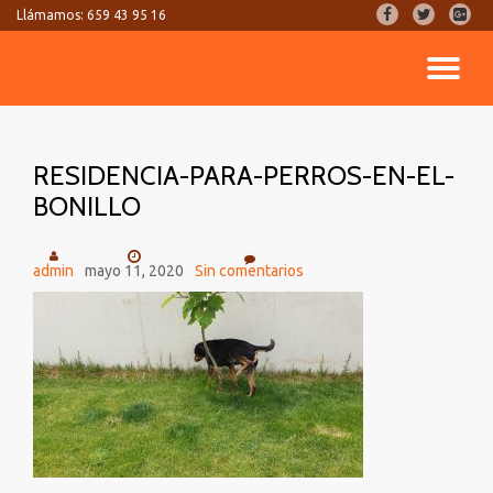
fa-
fa-
fa-
Llámamos:
659 43 95 16
facebook
twitter
google
Saltar
plus-
CA
contenido
square
NA
RESIDENCIA-PARA-PERROS-EN-EL-
BONILLO
admin
mayo 11, 2020
Sin comentarios