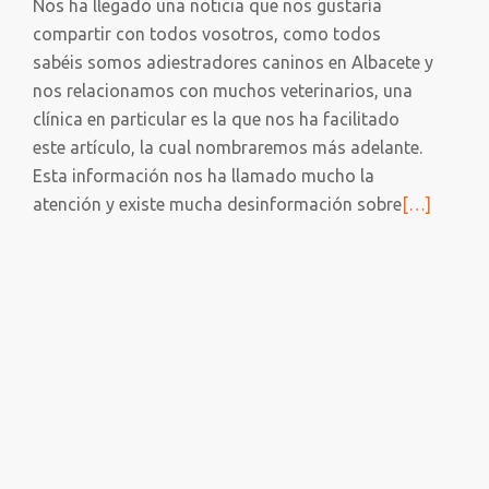
Nos ha llegado una noticia que nos gustaría
compartir con todos vosotros, como todos
sabéis somos adiestradores caninos en Albacete y
nos relacionamos con muchos veterinarios, una
clínica en particular es la que nos ha facilitado
este artículo, la cual nombraremos más adelante.
Esta información nos ha llamado mucho la
Leer
atención y existe mucha desinformación sobre
[…]
más
sobre
Los
perros,
nuestros
buenos
amigos