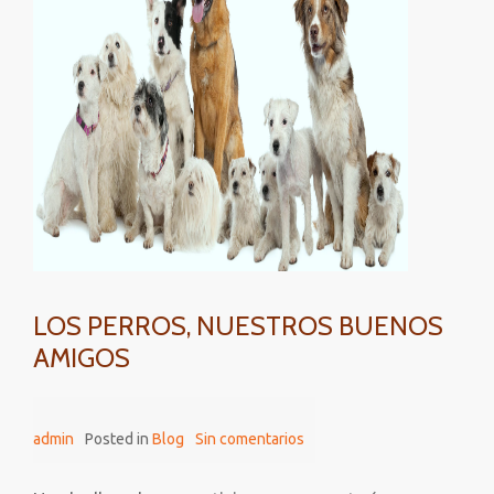
excelente
alternativa
LOS PERROS, NUESTROS BUENOS
AMIGOS
admin
Posted in
Blog
Sin comentarios