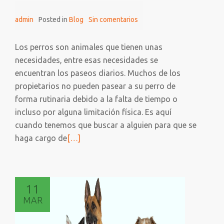
basado
admin
Posted in
Blog
Sin comentarios
en
técnicas
de
Los perros son animales que tienen unas
adiestrami
necesidades, entre esas necesidades se
en
encuentran los paseos diarios. Muchos de los
positivo
propietarios no pueden pasear a su perro de
forma rutinaria debido a la falta de tiempo o
incluso por alguna limitación física. Es aquí
cuando tenemos que buscar a alguien para que se
Leer
haga cargo de
[…]
más
sobre
PASEADORES
11
DE
MAR
PERROS:
Una