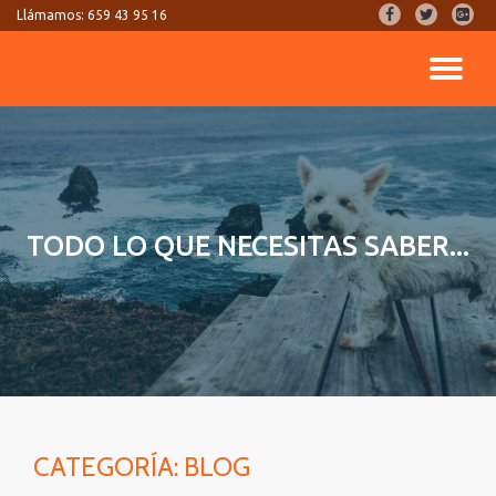
fa-
fa-
fa-
Llámamos:
659 43 95 16
facebook
twitter
google
Saltar
plus-
CA
contenido
square
NA
TODO LO QUE NECESITAS SABER...
CATEGORÍA:
BLOG