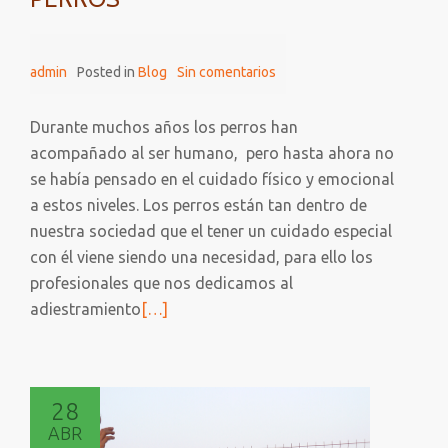
admin
Posted in
Blog
Sin comentarios
Durante muchos años los perros han
acompañado al ser humano, pero hasta ahora no
se había pensado en el cuidado físico y emocional
a estos niveles. Los perros están tan dentro de
nuestra sociedad que el tener un cuidado especial
con él viene siendo una necesidad, para ello los
profesionales que nos dedicamos al
Leer
adiestramiento
[…]
más
sobre
Tenencia
28
responsable
ABR
de