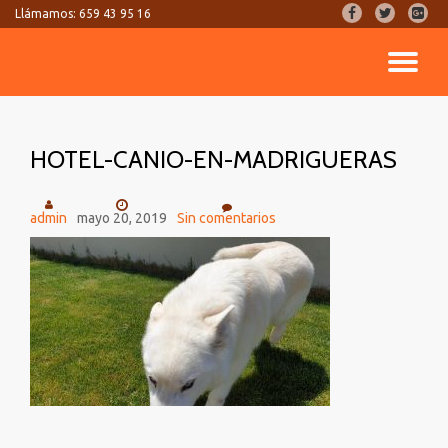
fa-
fa-
fa-
Llámamos:
659 43 95 16
facebook
twitter
google
Saltar
plus-
CA
contenido
square
NA
HOTEL-CANIO-EN-MADRIGUERAS
admin
mayo 20, 2019
Sin comentarios