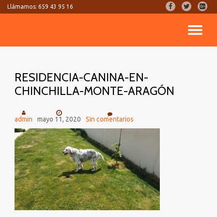
fa-
fa-
fa-
Llámamos:
659 43 95 16
facebook
twitter
google
Saltar
plus-
CA
contenido
square
NA
RESIDENCIA-CANINA-EN-
CHINCHILLA-MONTE-ARAGÓN
admin
mayo 11, 2020
Sin comentarios