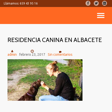
fa-
fa-
fa-
Llámamos:
659 43 95 16
facebook
twitter
google
Saltar
plus-
CA
contenido
square
NA
RESIDENCIA CANINA EN ALBACETE
admin
febrero 23, 2017
Sin comentarios