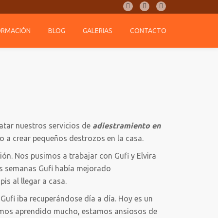
fa-
fa-
fa-
facebook
twitter
google-
ORMACIÓN
BLOG
GALERIAS
CONTACTO
plus-
square
atar nuestros servicios de
adiestramiento en
o a crear pequeños destrozos en la casa.
ón. Nos pusimos a trabajar con Gufi y Elvira
as semanas Gufi había mejorado
s al llegar a casa.
e Gufi iba recuperándose día a día. Hoy es un
 hemos aprendido mucho, estamos ansiosos de