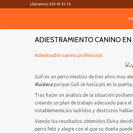
Llámamos:
659 43 95 16
Saltar
IN
contenido
ADIESTRAMIENTO CANINO EN
Adiestrador canino profesional
Gufi es un perro mestizo de tres años muy ale
Ruidera
porque Gufi se hacía pis en la puert
Tras hacer un análisis de la situación podíam
creando un plan de trabajo adecuado para el
notablemente,los ladridos y destrozos habían
Viendo los resultados obtenidos Elvira decidió
perro feliz y alegre con el que su dueña pu