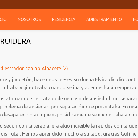
ICIO
NOSOTROS
RESIDENCIA
ADIESTRAMIENTO
F
 RUIDERA
gre y juguetón, hace unos meses su dueña Elvira dicidió contr
a, ladraba y gimoteaba cuando se iba y además había empezad
os afirmar que se trataba de un caso de ansiedad por separaci
 problema de ansiedad por separación que presentaba. En un
 desaparecido aunque esporádicamente se encontraba algún pi
 seguir con la terapia, era algo increible la rapidez con la qu
ede disfrutar. Hemos aprendido mucho a su lado, gracias Gufi