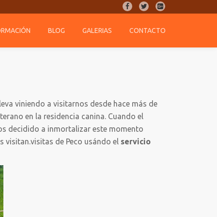
fa-
fa-
fa-
facebook
twitter
google-
ORMACIÓN
BLOG
GALERIAS
CONTACTO
plus-
square
leva viniendo a visitarnos desde hace más de
terano en la residencia canina. Cuando el
mos decidido a inmortalizar este momento
 visitan.visitas de Peco usándo el
servicio