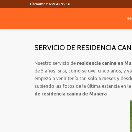
Llámamos:
659 43 95 16
Saltar
IN
contenido
SERVICIO DE RESIDENCIA CA
Nuestro servicio de
residencia canina en M
de 5 años, si si, como se oye, cinco años, y 
empezó a venir tenía tan solo 6 meses y desd
subiendo las fotos de la última estancia en l
de residencia canina de Munera